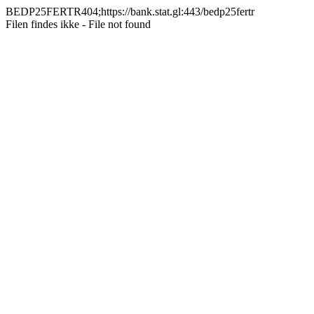
BEDP25FERTR404;https://bank.stat.gl:443/bedp25fertr
Filen findes ikke - File not found