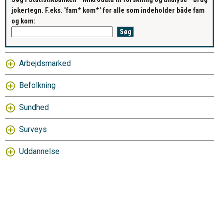
jokertegn. F.eks. 'fam* kom*' for alle som indeholder både fam
og kom:
Arbejdsmarked
Befolkning
Sundhed
Surveys
Uddannelse