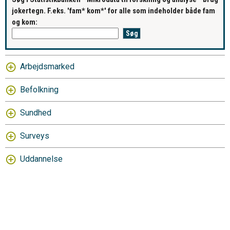
jokertegn. F.eks. 'fam* kom*' for alle som indeholder både fam
og kom:
Arbejdsmarked
Befolkning
Sundhed
Surveys
Uddannelse