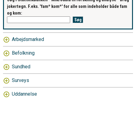
jokertegn. F.eks. 'fam* kom*' for alle som indeholder både fam
og kom:
Arbejdsmarked
Befolkning
Sundhed
Surveys
Uddannelse