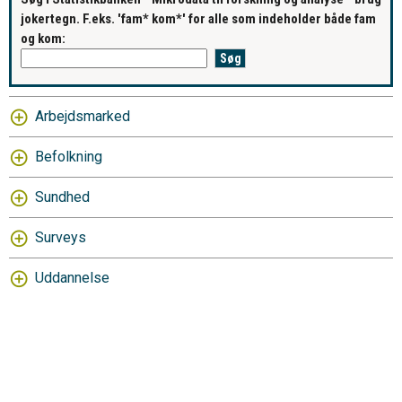
jokertegn. F.eks. 'fam* kom*' for alle som indeholder både fam
og kom:
Arbejdsmarked
Befolkning
Sundhed
Surveys
Uddannelse