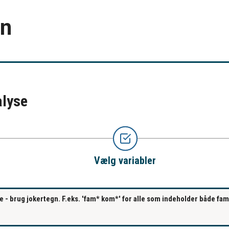
en
alyse
Vælg variabler
se - brug jokertegn. F.eks. 'fam* kom*' for alle som indeholder både fa