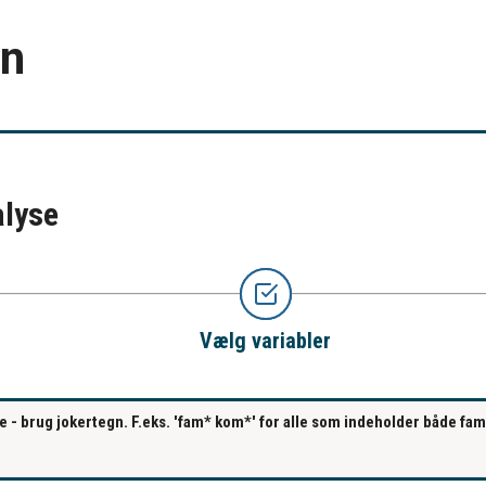
en
alyse
Vælg variabler
se - brug jokertegn. F.eks. 'fam* kom*' for alle som indeholder både fa