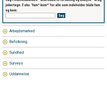
jokertegn. F.eks. 'fam* kom*' for alle som indeholder både fam
og kom:
Arbejdsmarked
Befolkning
Sundhed
Surveys
Uddannelse