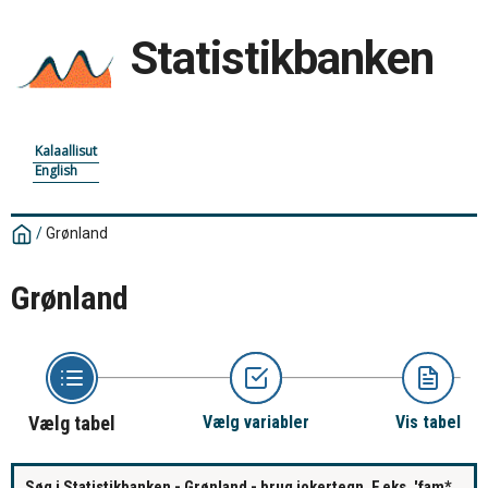
Statistikbanken
Kalaallisut
English
/
Grønland
Grønland
Vælg tabel
Vælg variabler
Vis tabel
Søg i Statistikbanken - Grønland - brug jokertegn. F.eks. 'fam*