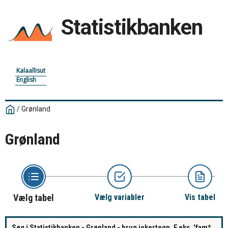
Statistikbanken
Kalaallisut
English
/
Grønland
Grønland
Vælg tabel
Vælg variabler
Vis tabel
Søg i Statistikbanken - Grønland - brug jokertegn. F.eks. 'fam*