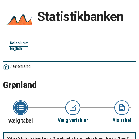
Statistikbanken
Kalaallisut
English
/
Grønland
Grønland
Vælg tabel
Vælg variabler
Vis tabel
Søg i Statistikbanken - Grønland - brug jokertegn. F.eks. 'fam*