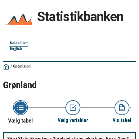
Statistikbanken
Kalaallisut
English
/
Grønland
Grønland
Vælg tabel
Vælg variabler
Vis tabel
Søg i Statistikbanken - Grønland - brug jokertegn. F.eks. 'fam*