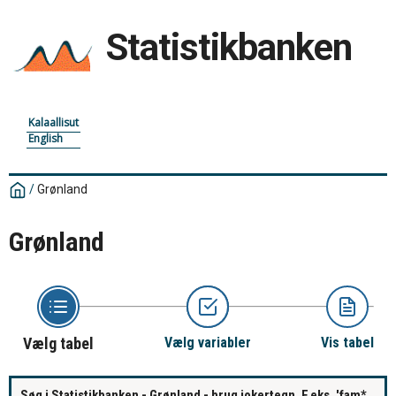
Statistikbanken
Kalaallisut
English
/
Grønland
Grønland
Vælg tabel
Vælg variabler
Vis tabel
Søg i Statistikbanken - Grønland - brug jokertegn. F.eks. 'fam*