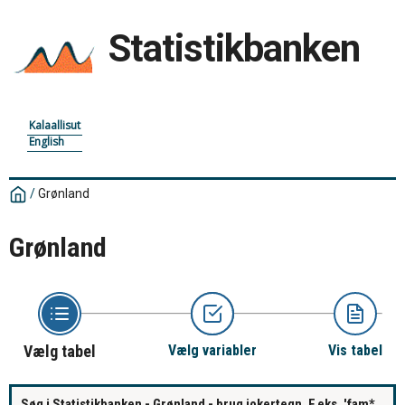
Statistikbanken
Kalaallisut
English
/
Grønland
Grønland
Vælg tabel
Vælg variabler
Vis tabel
Søg i Statistikbanken - Grønland - brug jokertegn. F.eks. 'fam*