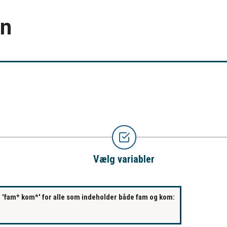
en
Vælg variabler
s. 'fam* kom*' for alle som indeholder både fam og kom: