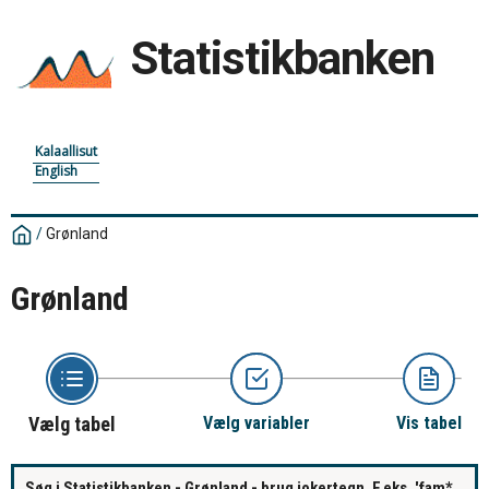
Statistikbanken
Kalaallisut
English
/
Grønland
Grønland
Vælg tabel
Vælg variabler
Vis tabel
Søg i Statistikbanken - Grønland - brug jokertegn. F.eks. 'fam*