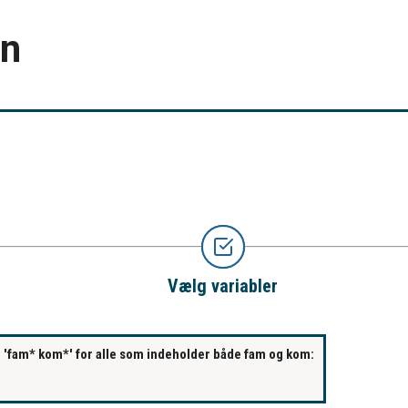
en
Vælg variabler
s. 'fam* kom*' for alle som indeholder både fam og kom: