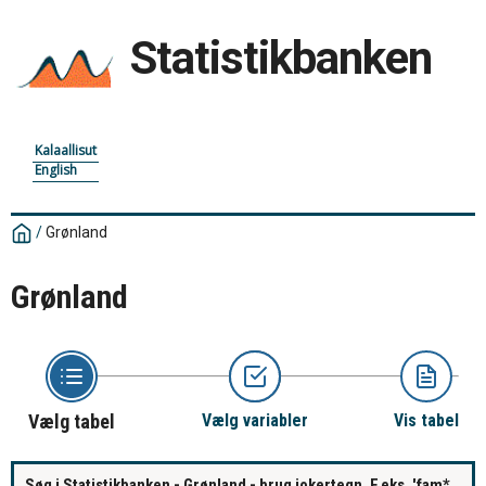
Statistikbanken
Kalaallisut
English
/
Grønland
Grønland
Vælg tabel
Vælg variabler
Vis tabel
Søg i Statistikbanken - Grønland - brug jokertegn. F.eks. 'fam*