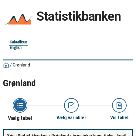
Statistikbanken
Kalaallisut
English
/
Grønland
Grønland
Vælg tabel
Vælg variabler
Vis tabel
Søg i Statistikbanken - Grønland - brug jokertegn. F.eks. 'fam*