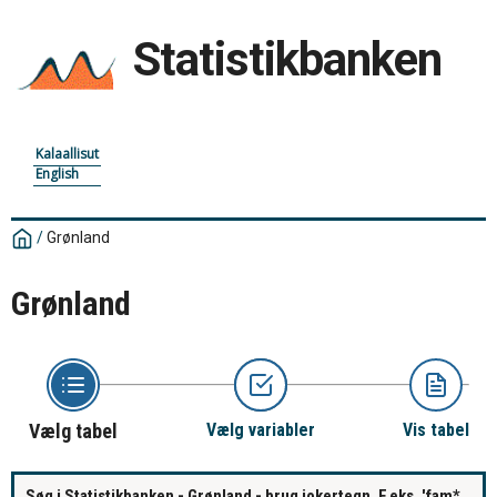
Statistikbanken
Kalaallisut
English
/
Grønland
Grønland
Vælg tabel
Vælg variabler
Vis tabel
Søg i Statistikbanken - Grønland - brug jokertegn. F.eks. 'fam*