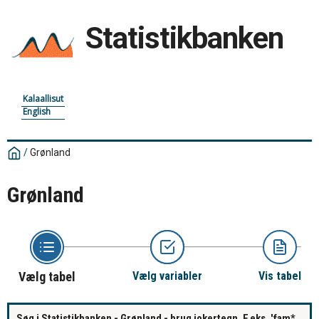
Statistikbanken
Kalaallisut
English
/
Grønland
Grønland
Vælg tabel
Vælg variabler
Vis tabel
Søg i Statistikbanken - Grønland - brug jokertegn. F.eks. 'fam*