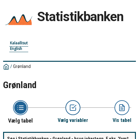
Statistikbanken
Kalaallisut
English
/
Grønland
Grønland
Vælg tabel
Vælg variabler
Vis tabel
Søg i Statistikbanken - Grønland - brug jokertegn. F.eks. 'fam*