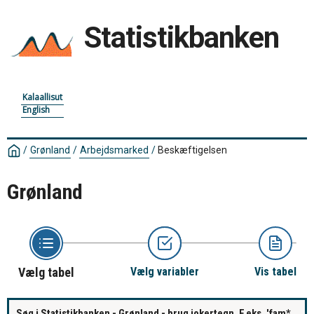
Statistikbanken
Kalaallisut
English
/
Grønland
/
Arbejdsmarked
/
Beskæftigelsen
Grønland
Vælg tabel
Vælg variabler
Vis tabel
Søg i Statistikbanken - Grønland - brug jokertegn. F.eks. 'fam*