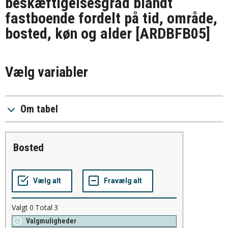
beskæftigelsesgrad blandt
fastboende fordelt på tid, område,
bosted, køn og alder
[ARDBFB05]
Vælg variabler
Om tabel
bosted
Valgt
0
Total
3
Valgmuligheder