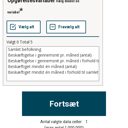
opgørelsesvariabel
Vælg mindst én
variabel
Valgt
0
Total
5
Antal valgte data celler:
1
(max antal 1.000.000)