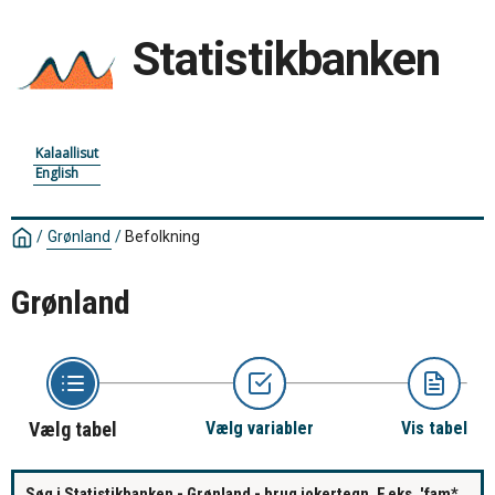
Statistikbanken
Kalaallisut
English
/
Grønland
/
Befolkning
Grønland
Vælg tabel
Vælg variabler
Vis tabel
Søg i Statistikbanken - Grønland - brug jokertegn. F.eks. 'fam*