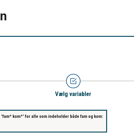
en
Vælg variabler
s. 'fam* kom*' for alle som indeholder både fam og kom: