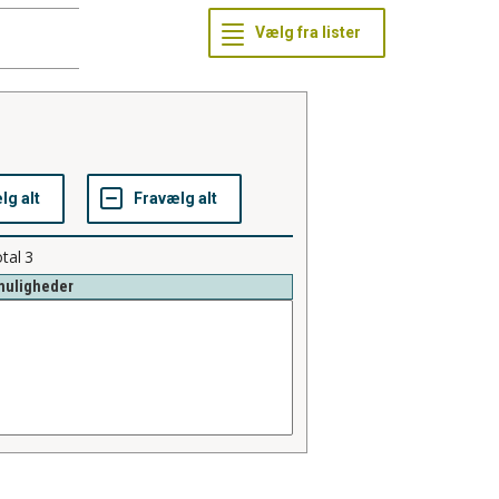
tal
3
muligheder