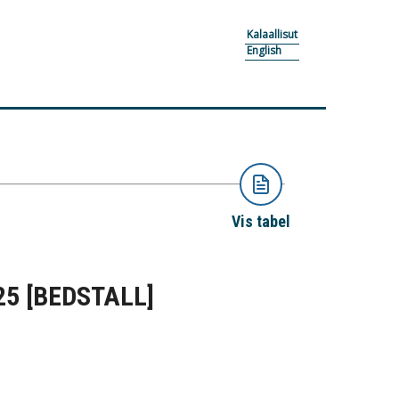
Kalaallisut
English
Vis tabel
025
[BEDSTALL]