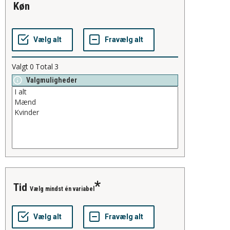
køn
Valgt
0
Total
3
Valgmuligheder
tid
Vælg mindst én variabel