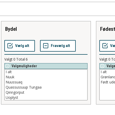
bydel
fødes
Valgt
0
Total
6
Valgt
0
To
Valgmuligheder
Valg