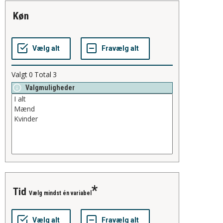
køn
Valgt
0
Total
3
Valgmuligheder
tid
Vælg mindst én variabel