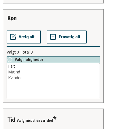
køn
Valgt
0
Total
3
Valgmuligheder
tid
Vælg mindst én variabel