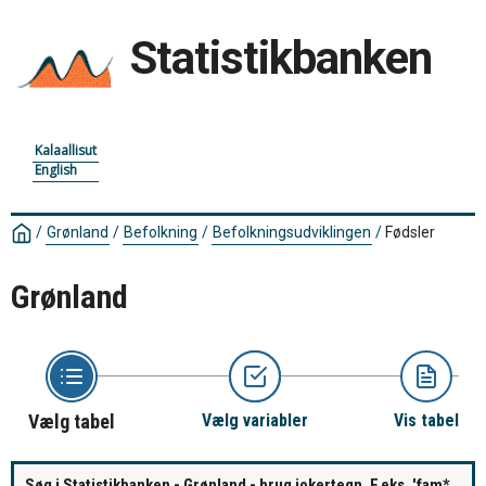
Statistikbanken
Kalaallisut
English
/
Grønland
/
Befolkning
/
Befolkningsudviklingen
/
Fødsler
Grønland
Vælg tabel
Vælg variabler
Vis tabel
Søg i Statistikbanken - Grønland - brug jokertegn. F.eks. 'fam*