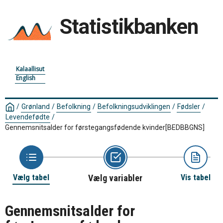
Statistikbanken
Kalaallisut
English
/
Grønland
/
Befolkning
/
Befolkningsudviklingen
/
Fødsler
/
Levendefødte
/
Gennemsnitsalder for førstegangsfødende kvinder
[BEDBBGNS]
Vælg tabel
Vælg variabler
Vis tabel
Gennemsnitsalder for