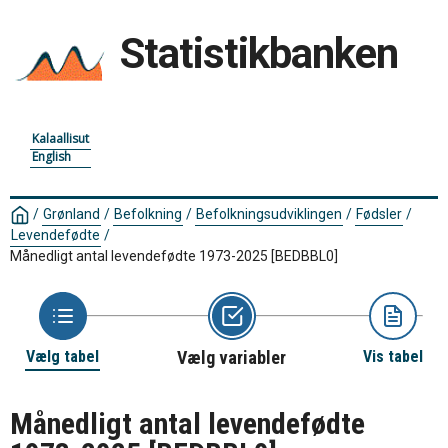
Statistikbanken
Kalaallisut
English
/
Grønland
/
Befolkning
/
Befolkningsudviklingen
/
Fødsler
/
Levendefødte
/
Månedligt antal levendefødte 1973-2025
[BEDBBL0]
Vælg tabel
Vælg variabler
Vis tabel
Månedligt antal levendefødte