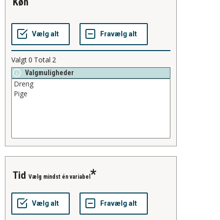
køn
Valgt
0
Total
2
Valgmuligheder
tid
Vælg mindst én variabel