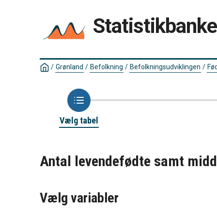
Statistikbank
/
Grønland
/
Befolkning
/
Befolkningsudviklingen
/
Fød
Vælg tabel
Antal levendefødte samt midde
Vælg variabler