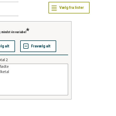
 mindst én variabel
tal
2