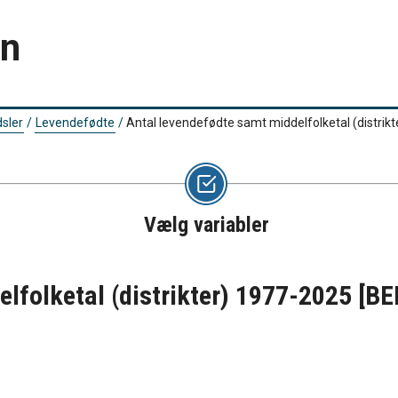
en
sler
/
Levendefødte
/
Antal levendefødte samt middelfolketal (distrik
Vælg variabler
lfolketal (distrikter) 1977-2025
[BE