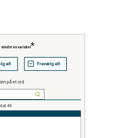
 mindst én variabel
ten på et ord
tal
49