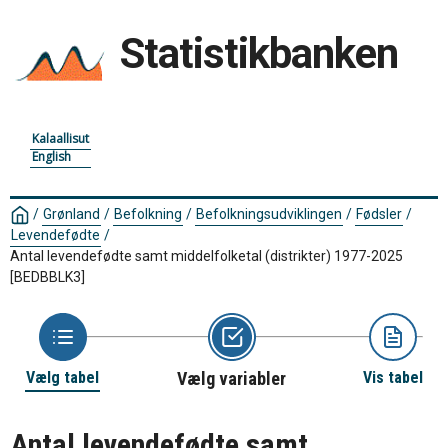
Statistikbanken
Kalaallisut
English
/
Grønland
/
Befolkning
/
Befolkningsudviklingen
/
Fødsler
/
Levendefødte
/
Antal levendefødte samt middelfolketal (distrikter) 1977-2025
[BEDBBLK3]
Vælg tabel
Vælg variabler
Vis tabel
Antal levendefødte samt