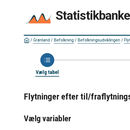
Statistikbank
/
Grønland
/
Befolkning
/
Befolkningsudviklingen
/
Fly
Vælg tabel
Flytninger efter til/fraflytni
Vælg variabler