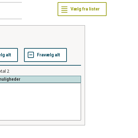
tal
2
muligheder