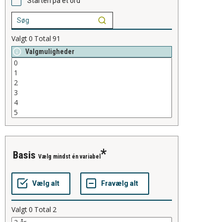
Starten på et ord
Valgt
0
Total
91
Valgmuligheder
basis
Vælg mindst én variabel
Valgt
0
Total
2