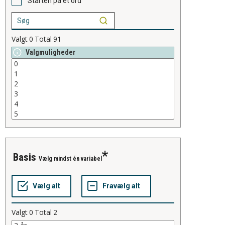
Starten på et ord
Valgt
0
Total
91
Valgmuligheder
basis
Vælg mindst én variabel
Valgt
0
Total
2