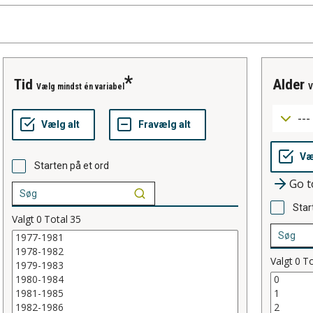
tid
alder
Vælg mindst én variabel
V
Starten på et ord
Go t
Star
Valgt
0
Total
35
Valgt
0
To