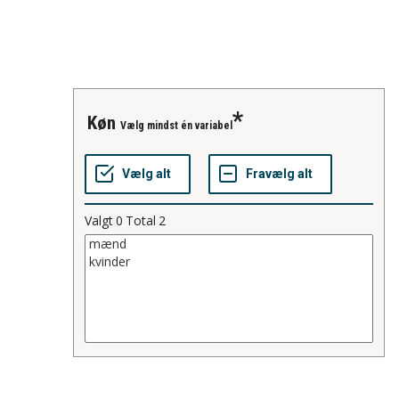
køn
Vælg mindst én variabel
Valgt
0
Total
2