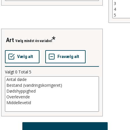
art
Vælg mindst én variabel
Valgt
0
Total
5