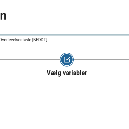
en
Overlevelsestavle
[BEDDT]
Vælg variabler