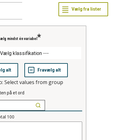
ælg mindst én variabel
o: Select values from group
ten på et ord
tal
100