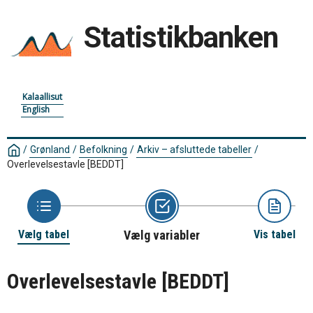
Statistikbanken
Kalaallisut
English
/
Grønland
/
Befolkning
/
Arkiv – afsluttede tabeller
/
Overlevelsestavle
[BEDDT]
Vælg tabel
Vælg variabler
Vis tabel
Overlevelsestavle
[BEDDT]