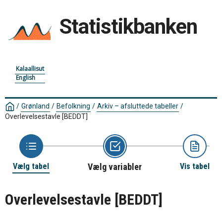
Statistikbanken
Kalaallisut
English
/
Grønland
/
Befolkning
/
Arkiv – afsluttede tabeller
/
Overlevelsestavle
[BEDDT]
Vælg tabel
Vælg variabler
Vis tabel
Overlevelsestavle
[BEDDT]