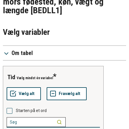
mors fødested, køn, vægt og
længde
[BEDLL1]
Vælg variabler
Om tabel
tid
Vælg mindst én variabel
Starten på et ord