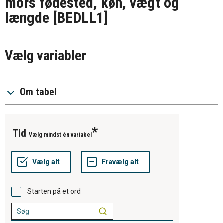
mors fødested, køn, vægt og
længde
[BEDLL1]
Vælg variabler
Om tabel
tid
Vælg mindst én variabel
Starten på et ord