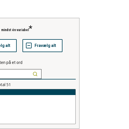
 mindst én variabel
ten på et ord
tal
51