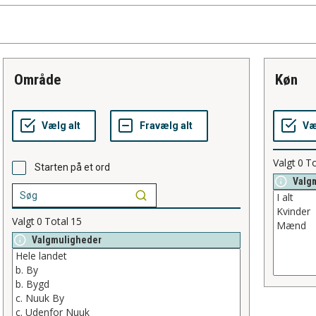
område
køn
Valgt
0
To
Starten på et ord
Valg
Valgt
0
Total
15
Valgmuligheder