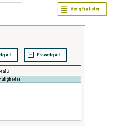
tal
3
muligheder