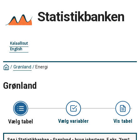
Statistikbanken
Kalaallisut
English
/
Grønland
/
Energi
Grønland
Vælg tabel
Vælg variabler
Vis tabel
Søg i Statistikbanken - Grønland - brug jokertegn. F.eks. 'fam*