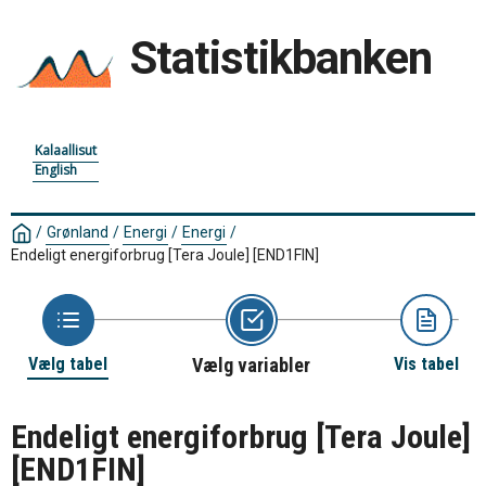
Statistikbanken
Kalaallisut
English
/
Grønland
/
Energi
/
Energi
/
Endeligt energiforbrug [Tera Joule]
[END1FIN]
Vælg tabel
Vælg variabler
Vis tabel
Endeligt energiforbrug [Tera Joule]
[END1FIN]