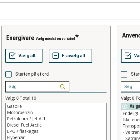
anven
energivare
Vælg mindst én variabel
Starten på et ord
Star
Valgt
0
Total
10
Valgt
0
To
Valg