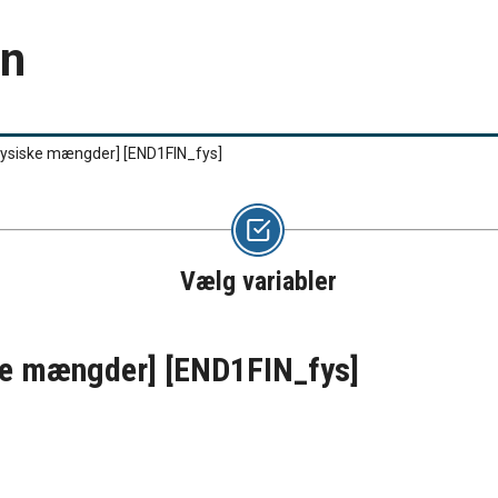
en
[fysiske mængder]
[END1FIN_fys]
Vælg variabler
ske mængder]
[END1FIN_fys]