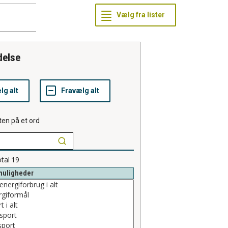
delse
ten på et ord
tal
19
muligheder