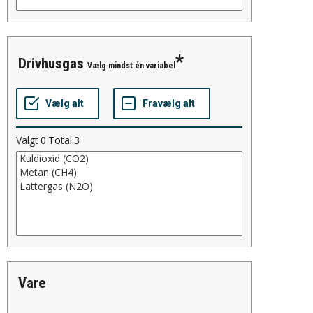
drivhusgas
Vælg mindst én variabel
Valgt
0
Total
3
vare