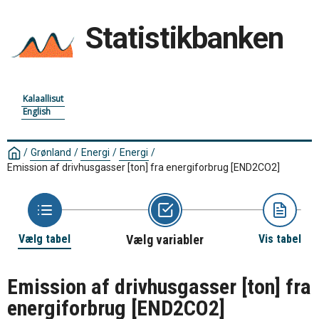
Statistikbanken
Kalaallisut
English
/
Grønland
/
Energi
/
Energi
/
Emission af drivhusgasser [ton] fra energiforbrug
[END2CO2]
Vælg tabel
Vælg variabler
Vis tabel
Emission af drivhusgasser [ton] fra
energiforbrug
[END2CO2]