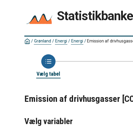
Statistikbank
/
Grønland
/
Energi
/
Energi
/
Emission af drivhusgass
Vælg tabel
Emission af drivhusgasser [C
Vælg variabler