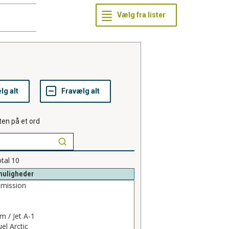
ten på et ord
tal
10
muligheder