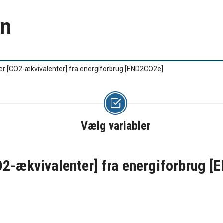
en
er [CO2-ækvivalenter] fra energiforbrug
[END2CO2e]
Vælg variabler
O2-ækvivalenter] fra energiforbrug
[