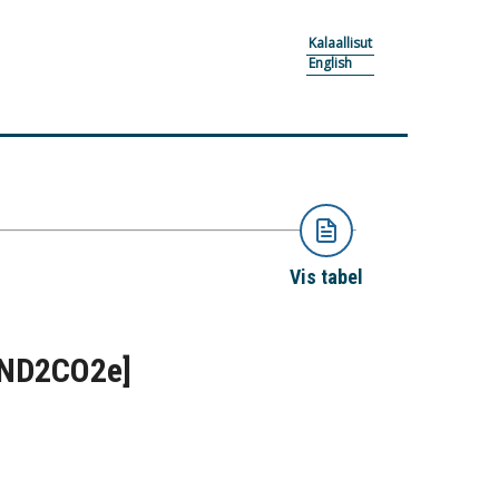
Kalaallisut
English
Vis tabel
END2CO2e]